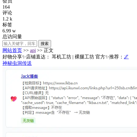
会员
164
评论
1.2 k
标签
6.99 w
总访问量
搜索
网站首页
>>
api
>> 正文
好物分享✨店铺直达：
耳机工坊
|
裸腿工坊
官方✨推荐：
🌌
神秘虫洞传送