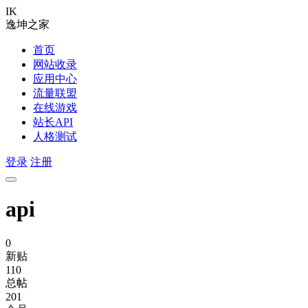
IK
逸坤之家
首页
网站收录
应用中心
流量联盟
在线游戏
站长API
人格测试
登录
注册
api
0
新贴
110
总帖
201