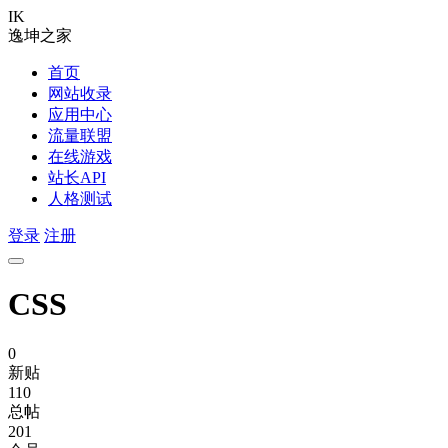
IK
逸坤之家
首页
网站收录
应用中心
流量联盟
在线游戏
站长API
人格测试
登录
注册
CSS
0
新贴
110
总帖
201