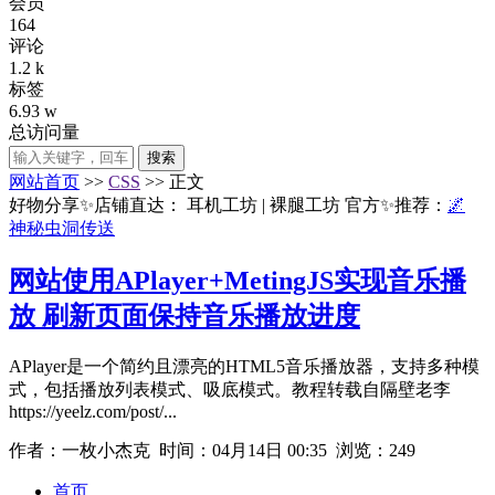
会员
164
评论
1.2 k
标签
6.93 w
总访问量
搜索
网站首页
>>
CSS
>> 正文
好物分享✨店铺直达：
耳机工坊
|
裸腿工坊
官方✨推荐：
🌌
神秘虫洞传送
网站使用APlayer+MetingJS实现音乐播
放 刷新页面保持音乐播放进度
APlayer是一个简约且漂亮的HTML5音乐播放器，支持多种模
式，包括播放列表模式、吸底模式。教程转载自隔壁老李
https://yeelz.com/post/...
作者：一枚小杰克 时间：
04月14日 00:35
浏览：249
首页