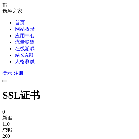
IK
逸坤之家
首页
网站收录
应用中心
流量联盟
在线游戏
站长API
人格测试
登录
注册
SSL证书
0
新贴
110
总帖
200