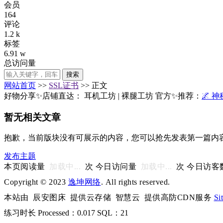
会员
164
评论
1.2 k
标签
6.91 w
总访问量
搜索
网站首页
>>
SSL证书
>> 正文
好物分享✨店铺直达：
耳机工坊
|
裸腿工坊
官方✨推荐：
🌌 
暂无相关文章
抱歉，当前版块没有可展示的内容，您可以抢先发表第一篇内
发布主题
本页阅读量
加载中...
次 今日访问量
加载中...
次 今日访客
Copyright © 2023
逸坤网络
. All rights reserved.
本站由
辰安图床
提供云存储
智慧云
提供高防CDN服务
Si
练习时长
Processed：0.017 SQL：21