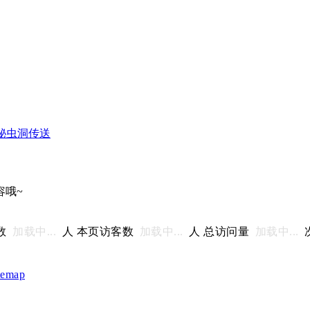
神秘虫洞传送
容哦~
数
加载中...
人 本页访客数
加载中...
人 总访问量
加载中...
temap