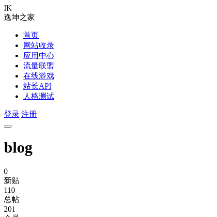
IK
逸坤之家
首页
网站收录
应用中心
流量联盟
在线游戏
站长API
人格测试
登录
注册
blog
0
新贴
110
总帖
201