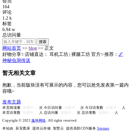
会员
164
评论
1.2 k
标签
6.94 w
总访问量
搜索
网站首页
>>
blog
>> 正文
好物分享✨店铺直达：
耳机工坊
|
裸腿工坊
官方✨推荐：
🌌
神秘虫洞传送
暂无相关文章
抱歉，当前版块没有可展示的内容，您可以抢先发表第一篇内
容哦~
发布主题
本页阅读量
加载中...
次 今日访问量
加载中...
次 今日访客数
加载中...
人
本页访客数
加载中...
人 总访问量
加载中...
次 总访客数
加载中...
人
Copyright © 2023
逸坤网络
. All rights reserved.
本站由
辰安图床
提供云存储
智慧云
提供高防CDN服务
Sitemap