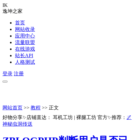
IK
逸坤之家
首页
网站收录
应用中心
流量联盟
在线游戏
站长API
人格测试
登录
注册
网站首页
>>
教程
>> 正文
好物分享✨店铺直达：
耳机工坊
|
裸腿工坊
官方✨推荐：
🌌
神秘虫洞传送