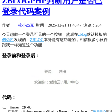
ZBLOGPHP判断用户是否已
登录代码案例
作者：
一枚小杰克
时间：
2025-12-21 11:48:47
浏览：284
今天想做一个登录可见的一个按钮，然后在
zblog
默认模板的
侧边栏
发现的，
ZBLOG
本身是有这功能的，相信很多小伙伴
跟我一样知道这个功能！
登录前和登录后：
代码：
{if $user.ID>0}

   欢迎你：{$zbp->user->StaticName} / <a href="
用户中心
地址