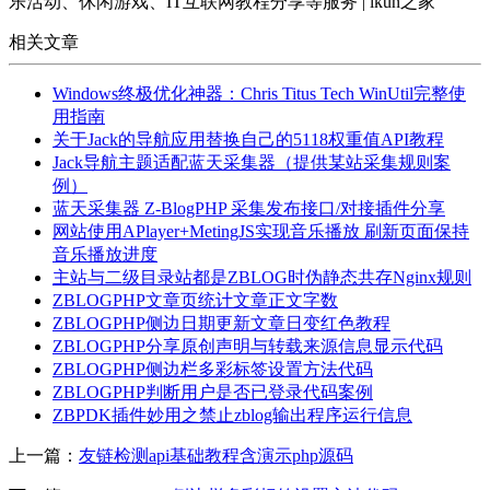
乐活动、休闲游戏、IT互联网教程分享等服务 | ikun之家
相关文章
Windows终极优化神器：Chris Titus Tech WinUtil完整使
用指南
关于Jack的导航应用替换自己的5118权重值API教程
Jack导航主题适配蓝天采集器（提供某站采集规则案
例）
蓝天采集器 Z-BlogPHP 采集发布接口/对接插件分享
网站使用APlayer+MetingJS实现音乐播放 刷新页面保持
音乐播放进度
主站与二级目录站都是ZBLOG时伪静态共存Nginx规则
ZBLOGPHP文章页统计文章正文字数
ZBLOGPHP侧边日期更新文章日变红色教程
ZBLOGPHP分享原创声明与转载来源信息显示代码
ZBLOGPHP侧边栏多彩标签设置方法代码
ZBLOGPHP判断用户是否已登录代码案例
ZBPDK插件妙用之禁止zblog输出程序运行信息
上一篇：
友链检测api基础教程含演示php源码