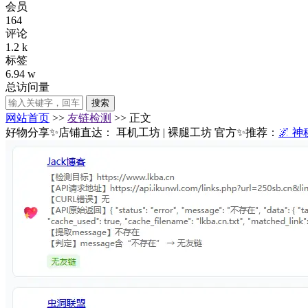
会员
164
评论
1.2 k
标签
6.94 w
总访问量
搜索
网站首页
>>
友链检测
>> 正文
好物分享✨店铺直达：
耳机工坊
|
裸腿工坊
官方✨推荐：
🌌 