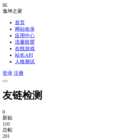
IK
逸坤之家
首页
网站收录
应用中心
流量联盟
在线游戏
站长API
人格测试
登录
注册
友链检测
0
新贴
110
总帖
201