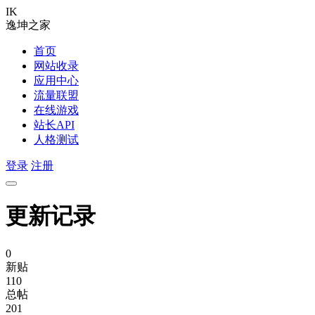
IK
逸坤之家
首页
网站收录
应用中心
流量联盟
在线游戏
站长API
人格测试
登录
注册
更新记录
0
新贴
110
总帖
201