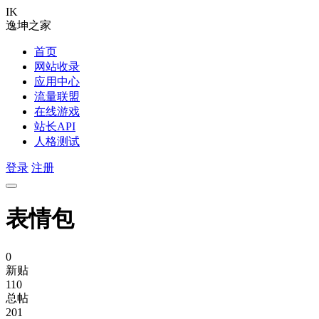
IK
逸坤之家
首页
网站收录
应用中心
流量联盟
在线游戏
站长API
人格测试
登录
注册
表情包
0
新贴
110
总帖
201