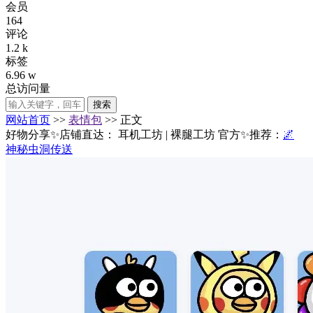
会员
164
评论
1.2 k
标签
6.96 w
总访问量
搜索
网站首页
>>
表情包
>> 正文
好物分享✨店铺直达：
耳机工坊
|
裸腿工坊
官方✨推荐：
🌌
神秘虫洞传送