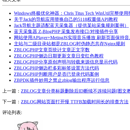
Windows终极优化神器：Chris Titus Tech WinUtil完整使
关于Jack的导航应用替换自己的5118权重值API教程
Jack导航主题适配蓝天采集器（提供某站采集规则案例）
蓝天采集器 Z-BlogPHP 采集发布接口/对接插件分享
网站使用APlayer+MetingJS实现音乐播放 刷新页面保
主站与二级目录站都是ZBLOG时伪静态共存Nginx规则
ZBLOGPHP文章页统计文章正文字数
ZBLOGPHP侧边日期更新文章日变红色教程
ZBLOGPHP分享原创声明与转载来源信息显示代码
ZBLOGPHP侧边栏多彩标签设置方法代码
ZBLOGPHP判断用户是否已登录代码案例
ZBPDK插件妙用之禁止zblog输出程序运行信息
上一篇：
ZBLOG文章分类标题删除后ID断续不连续问题[图文教
下一篇：
ZBLOG网站页面打开慢 TTFB加载时间长的排查方法
评论列表: