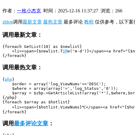
作者：
一枚小杰克
时间：
2025-12-16 11:37:27
浏览：266
zblog
调用
最新文章
最热文章
最多评论
教程
仅供参考，以下案
调用最新文章：
{foreach GetList(10) as $newlist}

    <li><span>{$newlist.T
IM
e('m-d')}</span><a href="{$n
{/foreach}
调用最热文章：
{
php
}

    $order = array('log_ViewNums'=>'DESC');

    $where = array(array('=','log_Status','0'));

    $array = $zbp->GetArticleList(array('*'),$where,$or
{/php}

{foreach $array as $hotlist}

    <li><span>{$hotlist.ViewNums}℃</span><a href="{$hot
{/foreach}
调用
最多评论文章
：