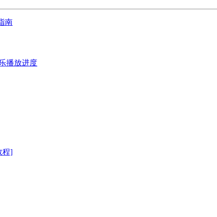
用指南
持音乐播放进度
程]