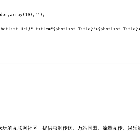
der,array(10),'');

hotlist.Url}" title="{$hotlist.Title}">{$hotlist.Title}<
的互联网社区，提供虫洞传送、万站同盟、流量互传、娱乐活动、休