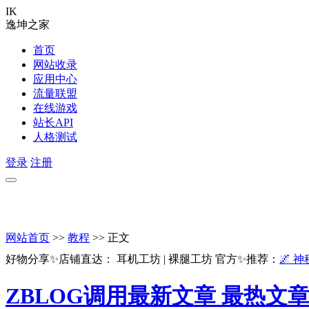
IK
逸坤之家
首页
网站收录
应用中心
流量联盟
在线游戏
站长API
人格测试
登录
注册
网站首页
>>
教程
>> 正文
好物分享✨店铺直达：
耳机工坊
|
裸腿工坊
官方✨推荐：
🌌 
ZBLOG调用最新文章 最热文章