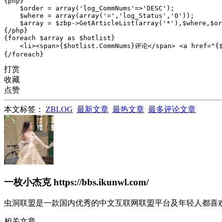
{php}

    $order = array('log_CommNums'=>'DESC');

    $where = array(array('=','log_Status','0'));

    $array = $zbp->GetArticleList(array('*'),$where,$or
{/php}

{foreach $array as $hotlist}

    <li><span>{$hotlist.CommNums}评论</span> <a href="{$
{/foreach}
打赏
收藏
点赞
本文标签：
ZBLOG
最新文章
最热文章
最多评论文章
一枚小杰克
https://bbs.ikunwl.com/
虫洞联盟是一款国内优秀的中文互联网联盟平台及年轻人都喜欢玩
相关文章