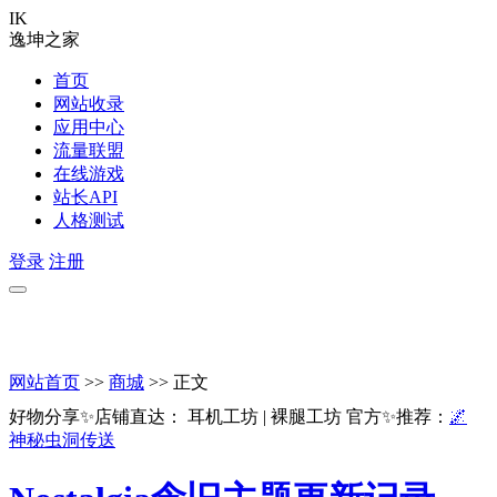
IK
逸坤之家
首页
网站收录
应用中心
流量联盟
在线游戏
站长API
人格测试
登录
注册
网站首页
>>
商城
>> 正文
好物分享✨店铺直达：
耳机工坊
|
裸腿工坊
官方✨推荐：
🌌
神秘虫洞传送